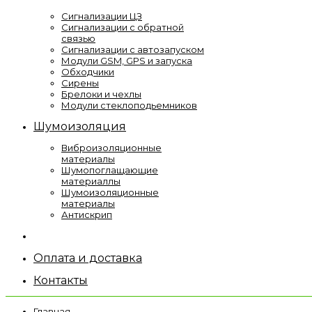
Сигнализации ЦЗ
Сигнализации с обратной
связью
Сигнализации с автозапуском
Модули GSM, GPS и запуска
Обходчики
Сирены
Брелоки и чехлы
Модули стеклоподьемников
Шумоизоляция
Виброизоляционные
материалы
Шумопоглащающие
материаллы
Шумоизоляционные
материалы
Антискрип
Оплата и доставка
Контакты
Главная