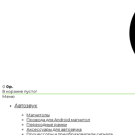
0
0р.
В корзине пусто!
Меню
Автозвук
Магнитолы
Провода для Android магнитол
Переходные рамки
Аксессуары для автозвука
Процессоры и преобразователи сигнала