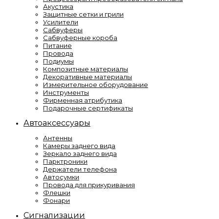
Акустика
Защитные сетки и грили
Усилители
Сабвуферы
Сабвуферные короба
Питание
Провода
Подиумы
Композитные материалы
Декоративные материалы
Измерительное оборудование
Инструменты
Фирменная атрибутика
Подарочные сертификаты
Автоаксессуары
Антенны
Камеры заднего вида
Зеркало заднего вида
Парктроники
Держатели телефона
Автосумки
Провода для прикуривания
Флешки
Фонари
Сигнализации