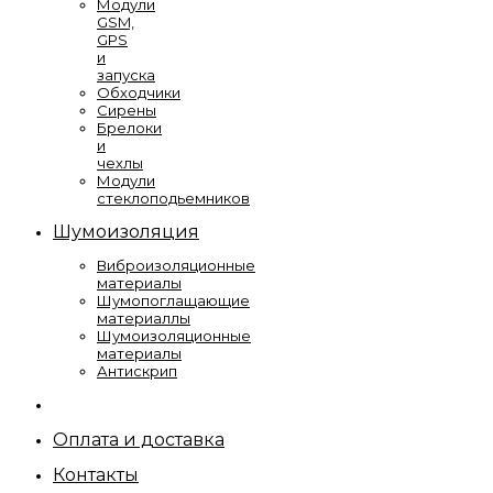
Модули
GSM,
GPS
и
запуска
Обходчики
Сирены
Брелоки
и
чехлы
Модули
стеклоподьемников
Шумоизоляция
Виброизоляционные
материалы
Шумопоглащающие
материаллы
Шумоизоляционные
материалы
Антискрип
Оплата и доставка
Контакты