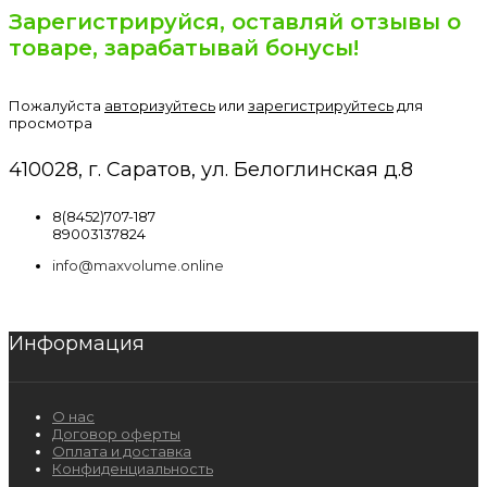
Зарегистрируйся, оставляй отзывы о
товаре, зарабатывай бонусы!
Пожалуйста
авторизуйтесь
или
зарегистрируйтесь
для
просмотра
410028, г. Саратов, ул. Белоглинская д.8
8(8452)707-187
89003137824
info@maxvolume.online
Информация
О нас
Договор оферты
Оплата и доставка
Конфиденциальность