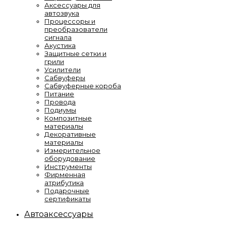
Аксессуары для
автозвука
Процессоры и
преобразователи
сигнала
Акустика
Защитные сетки и
грили
Усилители
Сабвуферы
Сабвуферные короба
Питание
Провода
Подиумы
Композитные
материалы
Декоративные
материалы
Измерительное
оборудование
Инструменты
Фирменная
атрибутика
Подарочные
сертификаты
Автоаксессуары