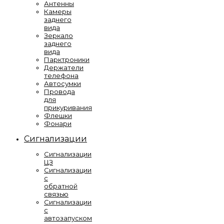
Антенны
Камеры
заднего
вида
Зеркало
заднего
вида
Парктроники
Держатели
телефона
Автосумки
Провода
для
прикуривания
Флешки
Фонари
Сигнализации
Сигнализации
ЦЗ
Сигнализации
с
обратной
связью
Сигнализации
с
автозапуском