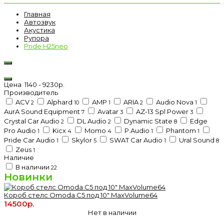
Главная
Автозвук
Акустика
Рупора
Pride H25neo
Цена
1140
-
9230
р.
Производитель
ACV
Alphard
AMP
ARIA
Audio Nova
2
10
1
2
1
AurA Sound Equipment
Avatar
AZ-13 Spl Power
7
3
3
Crystal Car Audio
DL Audio
Dynamic State
Edge
2
2
8
Pro Audio
Kicx
Momo
P.Audio
Phantom
1
4
4
1
1
Pride Car Audio
Skylor
SWAT Car Audio
Ural Sound
1
5
1
8
Zeus
1
Наличие
В наличии
22
Новинки
Короб стелс Omoda C5 под 10" MaxVolume64
14500р.
Нет в наличии