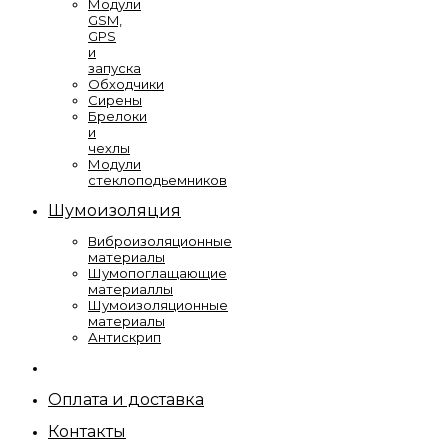
Модули
GSM,
GPS
и
запуска
Обходчики
Сирены
Брелоки
и
чехлы
Модули
стеклоподьемников
Шумоизоляция
Виброизоляционные
материалы
Шумопоглащающие
материаллы
Шумоизоляционные
материалы
Антискрип
Оплата и доставка
Контакты