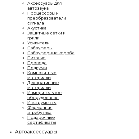
Аксессуары для
автозвука
Процессоры и
преобразователи
сигнала
Акустика
Защитные сетки и
грили
Усилители
Сабвуферы
Сабвуферные короба
Питание
Провода
Подиумы
Композитные
материалы
Декоративные
материалы
Измерительное
оборудование
Инструменты
Фирменная
атрибутика
Подарочные
сертификаты
Автоаксессуары