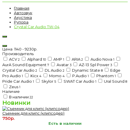
Главная
Автозвук
Акустика
Рупора
Crystal Car Audio TW-04
Цена
1140
-
9230
р.
Производитель
ACV
Alphard
AMP
ARIA
Audio Nova
2
10
1
2
1
AurA Sound Equipment
Avatar
AZ-13 Spl Power
7
3
3
Crystal Car Audio
DL Audio
Dynamic State
Edge
2
2
8
Pro Audio
Kicx
Momo
P.Audio
Phantom
1
4
4
1
1
Pride Car Audio
Skylor
SWAT Car Audio
Ural Sound
1
5
1
8
Zeus
1
Наличие
В наличии
22
Новинки
Съемник для клипс (клипсодер)
750р.
Есть в наличии