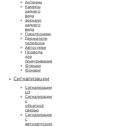
Антенны
Камеры
заднего
вида
Зеркало
заднего
вида
Парктроники
Держатели
телефона
Автосумки
Провода
для
прикуривания
Флешки
Фонари
Сигнализации
Сигнализации
ЦЗ
Сигнализации
с
обратной
связью
Сигнализации
с
автозапуском