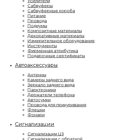
Усилители
Сабвуферы
Сабвуферные короба
Питание
Провода
Подиумы
Композитные материалы
Декоративные материалы
Измерительное оборудование
Инструменты
Фирменная атрибутика
Подарочные сертификаты
Автоаксессуары
Антенны
Камеры заднего вида
Зеркало заднего вида
Парктроники
Держатели телефона
Автосумки
Провода для прикуривания
Флешки
Фонари
Сигнализации
Сигнализации ЦЗ
Сигнализации с обратной