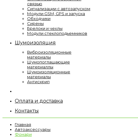
связью
Сигнализации с автозапуском
Модули GSM, GPS и запуска
Обходчики
Сирены
Брелоки и чехлы
Модули стеклоподьемников
Шумоизоляция
Виброизоляционные
материалы
Шумопоглащающие
материаллы
Шумоизоляционные
материалы
Антискрип
Оплата и доставка
Контакты
Главная
Автоаксессуары
Фонари