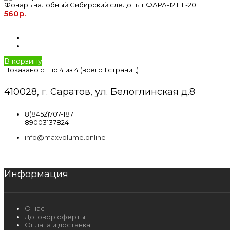
Фонарь налобный Сибирский следопыт ФАРА-12 HL-20
560р.
В корзину
Показано с 1 по 4 из 4 (всего 1 страниц)
410028, г. Саратов, ул. Белоглинская д.8
8(8452)707-187
89003137824
info@maxvolume.online
Информация
О нас
Договор оферты
Оплата и доставка