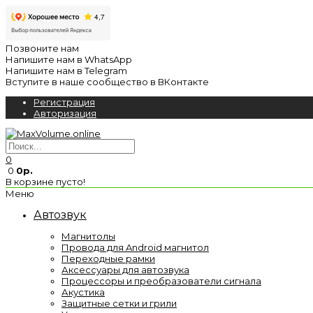
Позвоните нам
Напишите нам в WhatsApp
Напишите нам в Telegram
Вступите в наше сообщество в ВКонтакте
Регистрация
Авторизация
0
0
0р.
В корзине пусто!
Меню
Автозвук
Магнитолы
Провода для Android магнитол
Переходные рамки
Аксессуары для автозвука
Процессоры и преобразователи сигнала
Акустика
Защитные сетки и грили